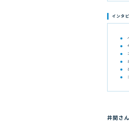
インタ
井関さ