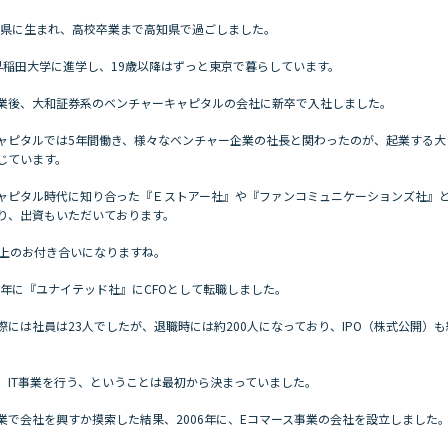
高知県に生まれ、高校卒業まで高知県で過ごしました。
早稲田大学に進学し、19歳以降はずっと東京で暮らしています。
業後、大和証券系のベンチャーキャピタルの会社に新卒で入社しました。
ャピタルでは5年間働き、様々なベンチャー企業の社長と関わったのが、起業する大
じています。
ャピタル時代に知り合った『Ｅストアー社』や『ファンコミュニケーションズ社』
り、出資もいただいております。
以上のお付き合いになりますね。
03年に『ユナイテッド社』にCFOとして転職しました。
際には社員は23人でしたが、退職時には約200人になっており、IPO（株式公開）
。
、IT事業を行う、ということは最初から決まっていました。
業で会社を興すか摸索した結果、2006年に、Eコマース事業の会社を設立しました