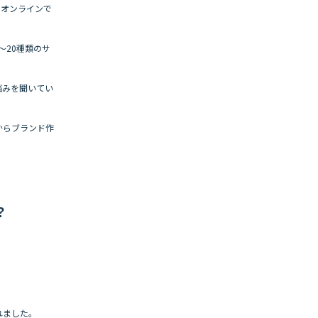
、オンラインで
～20種類のサ
悩みを聞いてい
からブランド作
？
れました。