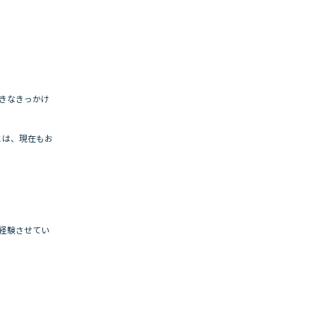
きなきっかけ
とは、現在もお
も経験させてい
。