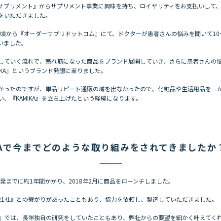
サプリメント』からサプリメント事業に興味を持ち、ロイヤリティをお支払いして
をいただきました。
8年頃から『オーダーサプリドットコム』にて、ドクターが患者さんの悩みを聞いて10
いました。
していく流れで、売れ筋になった商品をブランド展開していき、さらに患者さんの
IKA』というブランド発想に至りました。
かったのですが、単品リピート通販の域を出なかったので、化粧品や生活用品を一
い、『KAMIKA』を立ち上げたという経緯になります。
KAで今までどのような取り組みをされてきましたか
、開発までに約1年間かかり、2018年2月に商品をローンチしました。
21社』との繋がりがあったこともあり、協力を依頼し、製造していただきました。
社』では、長年独自の研究をしていたこともあり、弊社からの要望を細かく叶えてく