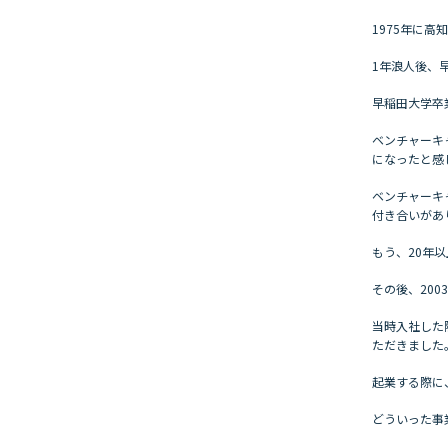
1975年に
1年浪人後、
早稲田大学卒
ベンチャーキ
になったと感
ベンチャーキ
付き合いがあ
もう、20年
その後、20
当時入社した
ただきました
起業する際に
どういった事