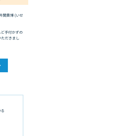
井関貴博 (いせ
んど手付かずの
いただきまし
いる