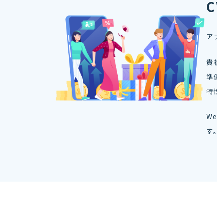
ア
貴
準
特
W
す