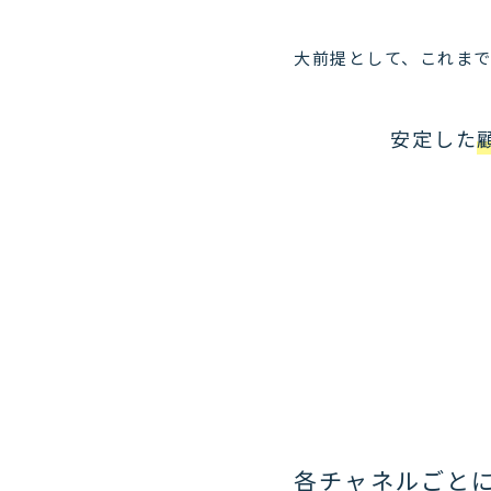
大前提として、これま
安定した
各チャネルごと