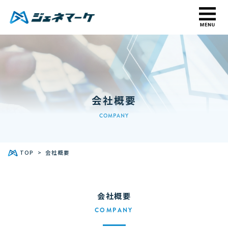
TOP
私たちについて
事業内容
D2C立ち上げ支援
Web集客支援
会社概要
SEOコンサルティング
COMPANY
Amazon / 楽天コンサルティング
Web広告運用代行 / LPO支援
TOP
会社概要
アフィリエイトコンサルティング
D2Cブランド CRM・継続支援
会社概要
導入事例
COMPANY
お役立ち資料
D2C基礎講座